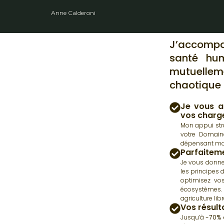
Anne Calderoni
J’accompag
santé hum
mutuellem
chaotique
Je vous a
vos charge
Mon appui str
votre Domaine
dépensant mo
Parfaiteme
Je vous donne 
les principes 
optimisez vos
écosystèmes. 
agriculture li
Vos résult
Jusqu’à
-70% 