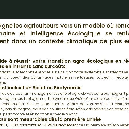
ne les agriculteurs vers un modèle où rentab
aine et intelligence écologique se renf
ent dans un contexte climatique de plus e
ide à réussir votre transition agro-écologique en ré
s en intrants sans surcoûts
atégique et technique repose sur une approche systémique et intégrative,
 au coeur des dynamiques naturelles vertueuses. L’objectif : récolte
ins.
nt inclusif en Bio et en Biodynamie
les clés pour un management éclairé et agile de vos cultures, intégrant 
de l’agriculture biologique et biodynamique. Grâce à une approche systém
 rendements tout en renforçant la vitalité de vos sols et la résilie
Ici, pas de dogme, mais des solutions éprouvées, adaptées à vos besoins
bre, performante et en harmonie avec le Vivant.
ats sont mesurables dès la première année
d’IFT, -60% d’intrants et +45% de rendement
dès la première saison végét