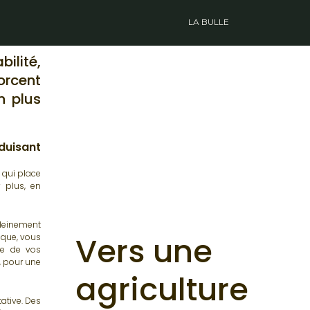
LA BULLE
ilité,
orcent
n plus
duisant
 qui place
r plus, en
pleinement
Vers une
ique, vous
nce de vos
, pour une
agriculture
ative. Des