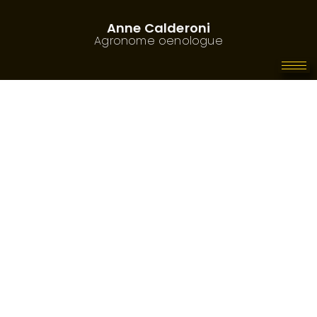
Anne Calderoni
Agronome oenologue